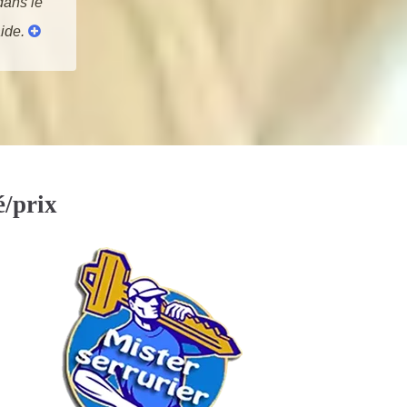
dans le
aide.
é/prix