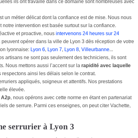
elles ils ont travaillé dans ce domaine sont nombreuses avec
r est un métier délicat dont la confiance est de mise. Nous nous
t notre intervention est basée surtout sur la confiance.
réactive et proactive, nous
intervenons 24 heures sur 24
 peuvent opérer dans la ville de Lyon 3 dès réception de votre
ion lyonnaise:
Lyon 6
,
Lyon 7
,
Lyon 8
,
Villeurbanne
...
os artisans ne sont pas seulement des techniciens, ils sont
. Nous mettons aussi l’accent sur la
rapidité avec laquelle
 respectons ainsi les délais selon le contrat.
uriers appliqués, soigneux et attentifs. Nos prestations
elle élevée.
n A2p
, nous opérons avec cette norme en étant en partenariat
els de serrure. Parmi ces enseignes, on peut citer Vachette,
e serrurier à Lyon 3